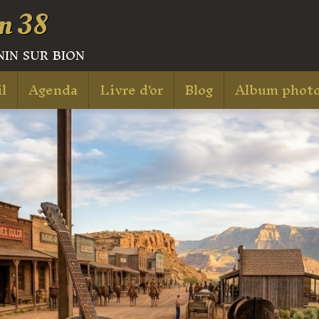
n 38
in sur bion
l
Agenda
Livre d'or
Blog
Album phot