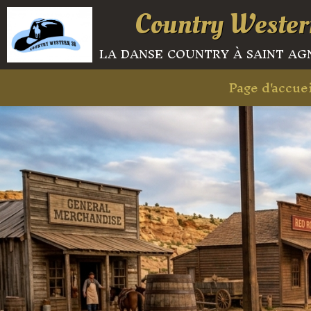
Country Wester
la danse country à saint agn
Page d'accuei